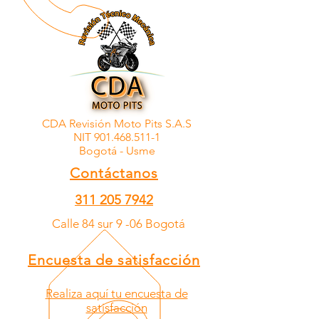
CDA Revisión Moto Pits S.A.S
NIT
901.468.511-1
Bogotá - Usme
Contáctanos
311 205 7942
Calle 84 sur 9 -06 Bogotá
Encuesta de satisfacción
Realiza aquí tu encuesta de
satisfacción